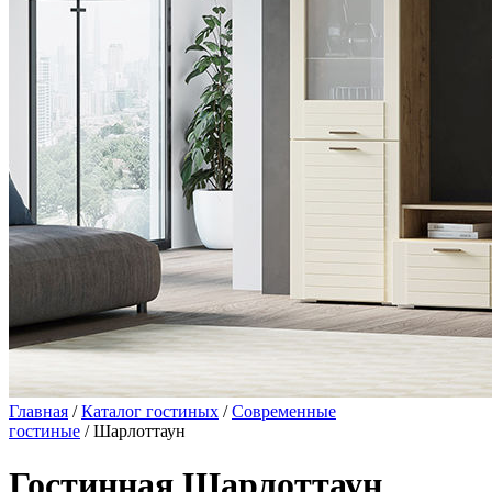
Главная
/
Каталог гостиных
/
Современные
гостиные
/ Шарлоттаун
Гостинная Шарлоттаун