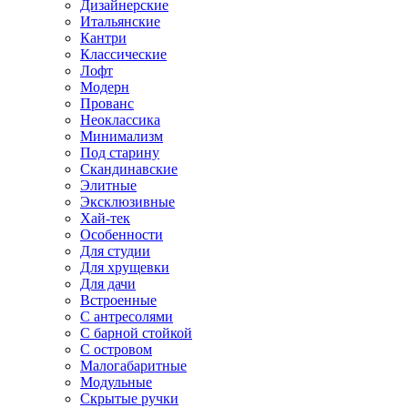
Дизайнерские
Итальянские
Кантри
Классические
Лофт
Модерн
Прованс
Неоклассика
Минимализм
Под старину
Скандинавские
Элитные
Эксклюзивные
Хай-тек
Особенности
Для студии
Для хрущевки
Для дачи
Встроенные
С антресолями
С барной стойкой
С островом
Малогабаритные
Модульные
Скрытые ручки