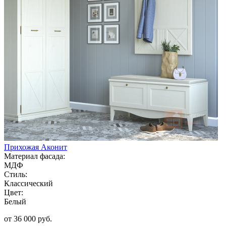
Прихожая Аконит
Материал фасада:
МДФ
Стиль:
Классический
Цвет:
Белый
от 36 000 руб.