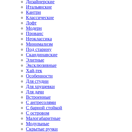
Дизайнерские
Итальянские
Кантри
Классические
Лофт
Модерн
Прованс
Неоклассика
Минимализм
Под старину
Скандинавские
Элитные
Эксклюзивные
Хай-тек
Особенности
Для студии
Для хрущевки
Для дачи
Встроенные
С антресолями
С барной стойкой
С островом
Малогабаритные
Модульные
Скрытые ручки