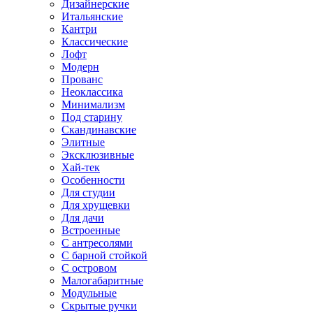
Дизайнерские
Итальянские
Кантри
Классические
Лофт
Модерн
Прованс
Неоклассика
Минимализм
Под старину
Скандинавские
Элитные
Эксклюзивные
Хай-тек
Особенности
Для студии
Для хрущевки
Для дачи
Встроенные
С антресолями
С барной стойкой
С островом
Малогабаритные
Модульные
Скрытые ручки