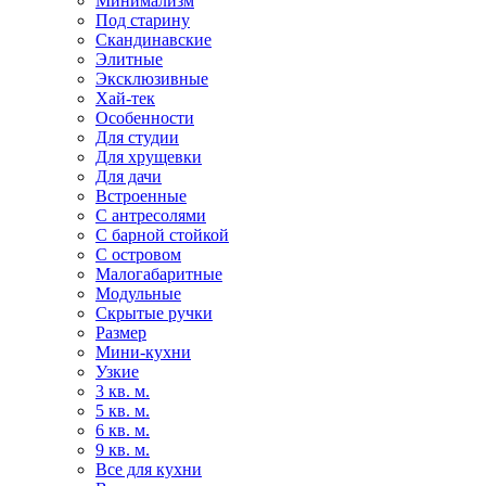
Минимализм
Под старину
Скандинавские
Элитные
Эксклюзивные
Хай-тек
Особенности
Для студии
Для хрущевки
Для дачи
Встроенные
С антресолями
С барной стойкой
С островом
Малогабаритные
Модульные
Скрытые ручки
Размер
Мини-кухни
Узкие
3 кв. м.
5 кв. м.
6 кв. м.
9 кв. м.
Все для кухни