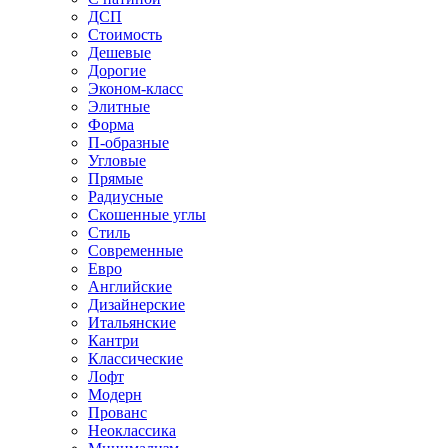
ДСП
Стоимость
Дешевые
Дорогие
Эконом-класс
Элитные
Форма
П-образные
Угловые
Прямые
Радиусные
Скошенные углы
Стиль
Современные
Евро
Английские
Дизайнерские
Итальянские
Кантри
Классические
Лофт
Модерн
Прованс
Неоклассика