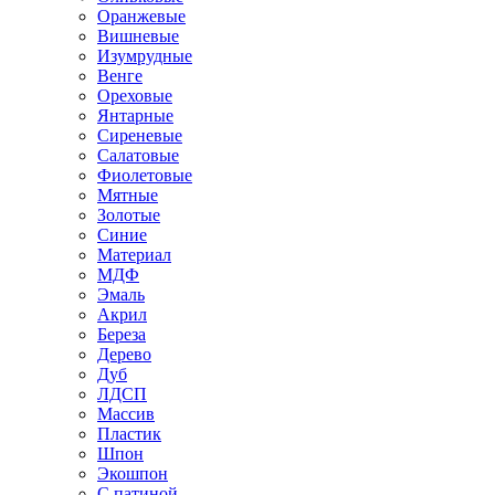
Оранжевые
Вишневые
Изумрудные
Венге
Ореховые
Янтарные
Сиреневые
Салатовые
Фиолетовые
Мятные
Золотые
Синие
Материал
МДФ
Эмаль
Акрил
Береза
Дерево
Дуб
ЛДСП
Массив
Пластик
Шпон
Экошпон
С патиной