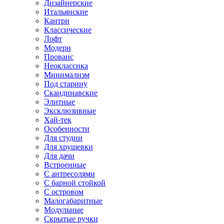
Дизайнерские
Итальянские
Кантри
Классические
Лофт
Модерн
Прованс
Неоклассика
Минимализм
Под старину
Скандинавские
Элитные
Эксклюзивные
Хай-тек
Особенности
Для студии
Для хрущевки
Для дачи
Встроенные
С антресолями
С барной стойкой
С островом
Малогабаритные
Модульные
Скрытые ручки