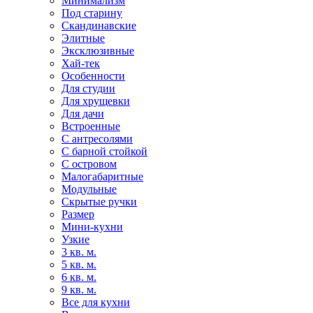
Минимализм
Под старину
Скандинавские
Элитные
Эксклюзивные
Хай-тек
Особенности
Для студии
Для хрущевки
Для дачи
Встроенные
С антресолями
С барной стойкой
С островом
Малогабаритные
Модульные
Скрытые ручки
Размер
Мини-кухни
Узкие
3 кв. м.
5 кв. м.
6 кв. м.
9 кв. м.
Все для кухни