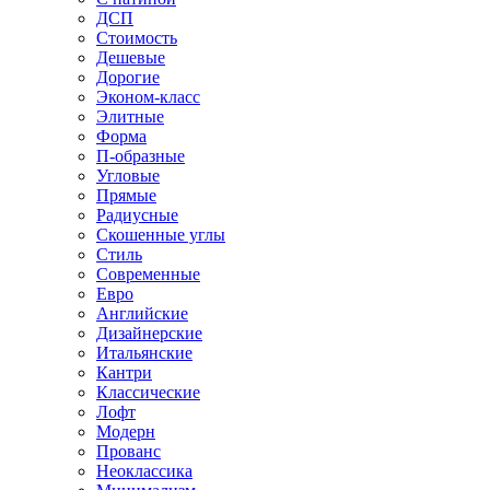
ДСП
Стоимость
Дешевые
Дорогие
Эконом-класс
Элитные
Форма
П-образные
Угловые
Прямые
Радиусные
Скошенные углы
Стиль
Современные
Евро
Английские
Дизайнерские
Итальянские
Кантри
Классические
Лофт
Модерн
Прованс
Неоклассика