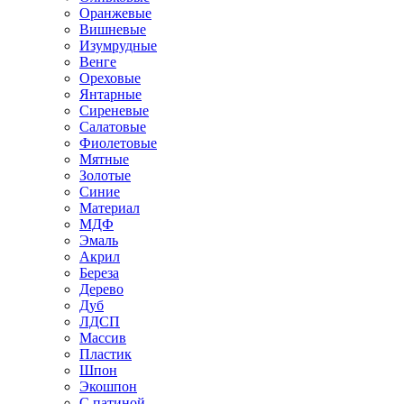
Оранжевые
Вишневые
Изумрудные
Венге
Ореховые
Янтарные
Сиреневые
Салатовые
Фиолетовые
Мятные
Золотые
Синие
Материал
МДФ
Эмаль
Акрил
Береза
Дерево
Дуб
ЛДСП
Массив
Пластик
Шпон
Экошпон
С патиной