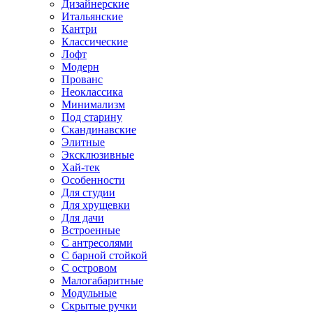
Дизайнерские
Итальянские
Кантри
Классические
Лофт
Модерн
Прованс
Неоклассика
Минимализм
Под старину
Скандинавские
Элитные
Эксклюзивные
Хай-тек
Особенности
Для студии
Для хрущевки
Для дачи
Встроенные
С антресолями
С барной стойкой
С островом
Малогабаритные
Модульные
Скрытые ручки