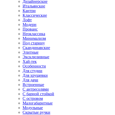
Дизайнерские
Итальянские
Кантри
Классические
Лофт
Модерн
Прованс
Неоклассика
Минимализм
Под старину
Скандинавские
Элитные
Эксклюзивные
Хай-тек
Особенности
Для студии
Для хрущевки
Для дачи
Встроенные
С антресолями
С барной стойкой
С островом
Малогабаритные
Модульные
Скрытые ручки