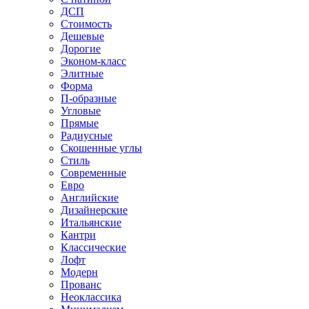
ДСП
Стоимость
Дешевые
Дорогие
Эконом-класс
Элитные
Форма
П-образные
Угловые
Прямые
Радиусные
Скошенные углы
Стиль
Современные
Евро
Английские
Дизайнерские
Итальянские
Кантри
Классические
Лофт
Модерн
Прованс
Неоклассика