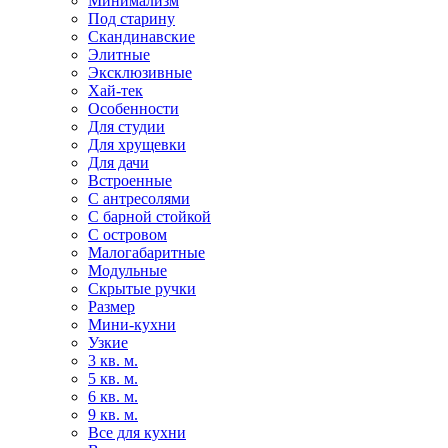
Минимализм
Под старину
Скандинавские
Элитные
Эксклюзивные
Хай-тек
Особенности
Для студии
Для хрущевки
Для дачи
Встроенные
С антресолями
С барной стойкой
С островом
Малогабаритные
Модульные
Скрытые ручки
Размер
Мини-кухни
Узкие
3 кв. м.
5 кв. м.
6 кв. м.
9 кв. м.
Все для кухни