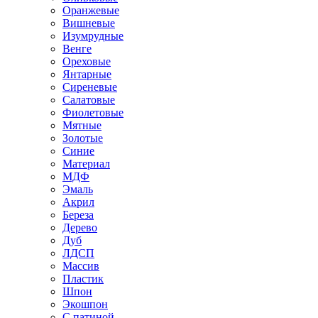
Оранжевые
Вишневые
Изумрудные
Венге
Ореховые
Янтарные
Сиреневые
Салатовые
Фиолетовые
Мятные
Золотые
Синие
Материал
МДФ
Эмаль
Акрил
Береза
Дерево
Дуб
ЛДСП
Массив
Пластик
Шпон
Экошпон
С патиной