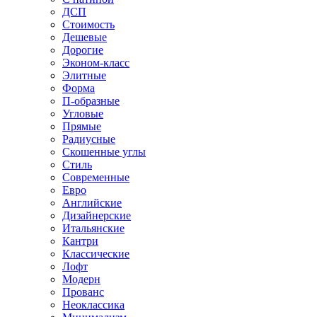
ДСП
Стоимость
Дешевые
Дорогие
Эконом-класс
Элитные
Форма
П-образные
Угловые
Прямые
Радиусные
Скошенные углы
Стиль
Современные
Евро
Английские
Дизайнерские
Итальянские
Кантри
Классические
Лофт
Модерн
Прованс
Неоклассика