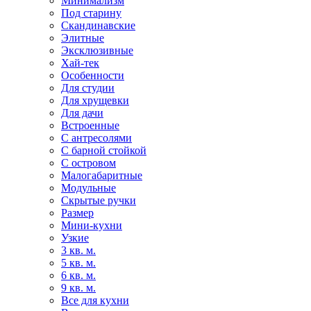
Минимализм
Под старину
Скандинавские
Элитные
Эксклюзивные
Хай-тек
Особенности
Для студии
Для хрущевки
Для дачи
Встроенные
С антресолями
С барной стойкой
С островом
Малогабаритные
Модульные
Скрытые ручки
Размер
Мини-кухни
Узкие
3 кв. м.
5 кв. м.
6 кв. м.
9 кв. м.
Все для кухни