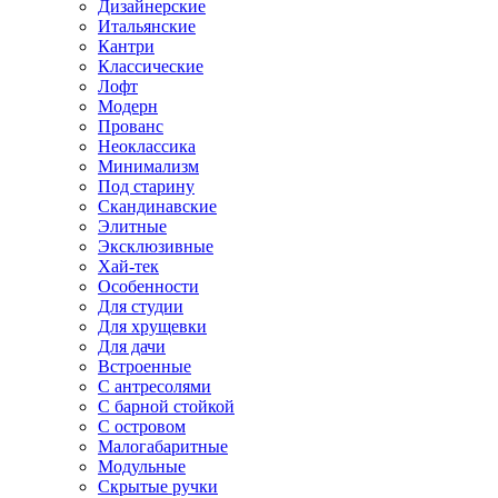
Дизайнерские
Итальянские
Кантри
Классические
Лофт
Модерн
Прованс
Неоклассика
Минимализм
Под старину
Скандинавские
Элитные
Эксклюзивные
Хай-тек
Особенности
Для студии
Для хрущевки
Для дачи
Встроенные
С антресолями
С барной стойкой
С островом
Малогабаритные
Модульные
Скрытые ручки