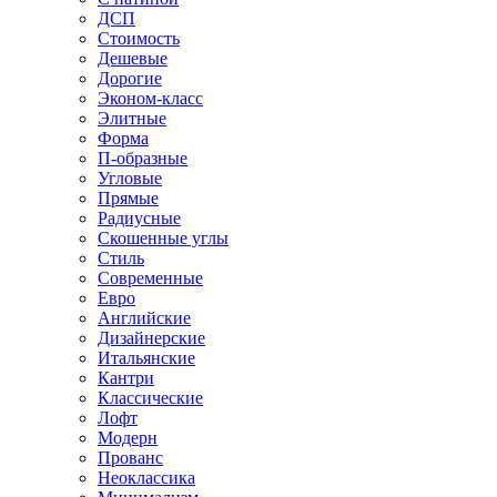
ДСП
Стоимость
Дешевые
Дорогие
Эконом-класс
Элитные
Форма
П-образные
Угловые
Прямые
Радиусные
Скошенные углы
Стиль
Современные
Евро
Английские
Дизайнерские
Итальянские
Кантри
Классические
Лофт
Модерн
Прованс
Неоклассика