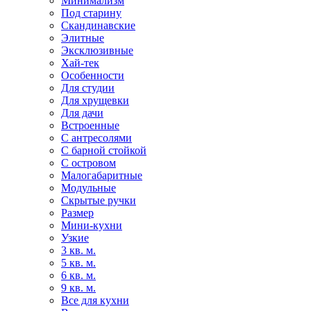
Минимализм
Под старину
Скандинавские
Элитные
Эксклюзивные
Хай-тек
Особенности
Для студии
Для хрущевки
Для дачи
Встроенные
С антресолями
С барной стойкой
С островом
Малогабаритные
Модульные
Скрытые ручки
Размер
Мини-кухни
Узкие
3 кв. м.
5 кв. м.
6 кв. м.
9 кв. м.
Все для кухни