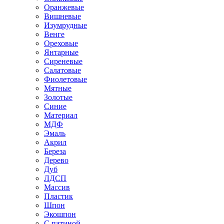
Оранжевые
Вишневые
Изумрудные
Венге
Ореховые
Янтарные
Сиреневые
Салатовые
Фиолетовые
Мятные
Золотые
Синие
Материал
МДФ
Эмаль
Акрил
Береза
Дерево
Дуб
ЛДСП
Массив
Пластик
Шпон
Экошпон
С патиной