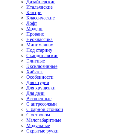
Дизайнерские
Итальянские
Кантри
Классические
Лофт
Модерн
Прованс
Неоклассика
Минимализм
Под старину
Скандинавские
Элитные
Эксклюзивные
Хай-тек
Особенности
Для студии
Для хрущевки
Для дачи
Встроенные
С антресолями
С барной стойкой
С островом
Малогабаритные
Модульные
Скрытые ручки