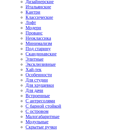
Дизайнерские
Итальянские
Кантри
Классические
Лофт
Модерн
Прованс
Неоклассика
Минимализм
Под старину
Скандинавские
Элитные
Эксклюзивные
Хай-тек
Особенности
Для студии
Для хрущевки
Для дачи
Встроенные
С антресолями
С барной стойкой
С островом
Малогабаритные
Модульные
Скрытые ручки