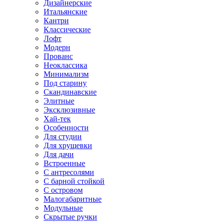
Дизайнерские
Итальянские
Кантри
Классические
Лофт
Модерн
Прованс
Неоклассика
Минимализм
Под старину
Скандинавские
Элитные
Эксклюзивные
Хай-тек
Особенности
Для студии
Для хрущевки
Для дачи
Встроенные
С антресолями
С барной стойкой
С островом
Малогабаритные
Модульные
Скрытые ручки