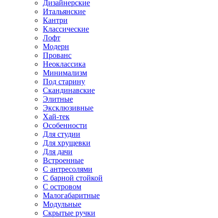
Дизайнерские
Итальянские
Кантри
Классические
Лофт
Модерн
Прованс
Неоклассика
Минимализм
Под старину
Скандинавские
Элитные
Эксклюзивные
Хай-тек
Особенности
Для студии
Для хрущевки
Для дачи
Встроенные
С антресолями
С барной стойкой
С островом
Малогабаритные
Модульные
Скрытые ручки