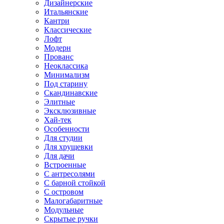
Дизайнерские
Итальянские
Кантри
Классические
Лофт
Модерн
Прованс
Неоклассика
Минимализм
Под старину
Скандинавские
Элитные
Эксклюзивные
Хай-тек
Особенности
Для студии
Для хрущевки
Для дачи
Встроенные
С антресолями
С барной стойкой
С островом
Малогабаритные
Модульные
Скрытые ручки