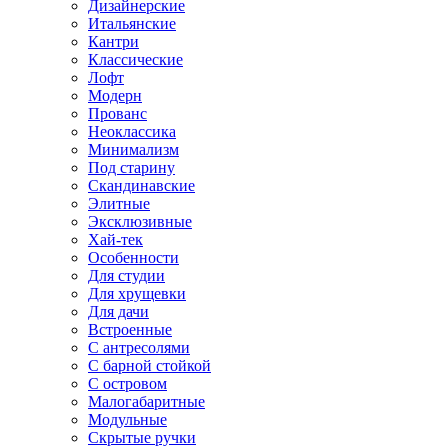
Дизайнерские
Итальянские
Кантри
Классические
Лофт
Модерн
Прованс
Неоклассика
Минимализм
Под старину
Скандинавские
Элитные
Эксклюзивные
Хай-тек
Особенности
Для студии
Для хрущевки
Для дачи
Встроенные
С антресолями
С барной стойкой
С островом
Малогабаритные
Модульные
Скрытые ручки