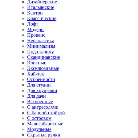
Дизайнерские
Итальянские
Кантри
Классические
Лофт
Модерн
Прованс
Неоклассика
Минимализм
Под старину
Скандинавские
Элитные
Эксклюзивные
Хай-тек
Особенности
Для студии
Для хрущевки
Для дачи
Встроенные
С антресолями
С барной стойкой
С островом
Малогабаритные
Модульные
Скрытые ручки