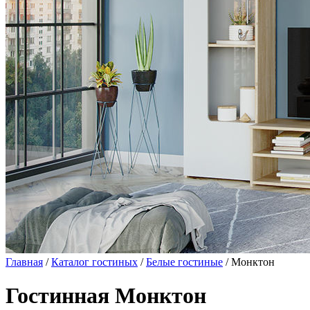
Главная
/
Каталог гостиных
/
Белые гостиные
/ Монктон
Гостинная Монктон