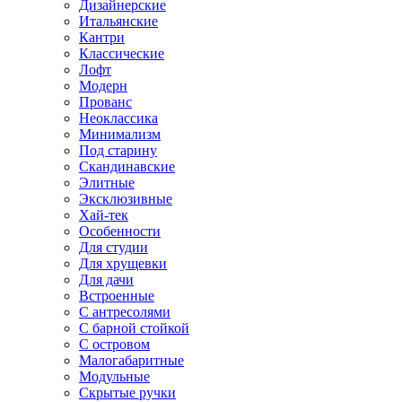
Дизайнерские
Итальянские
Кантри
Классические
Лофт
Модерн
Прованс
Неоклассика
Минимализм
Под старину
Скандинавские
Элитные
Эксклюзивные
Хай-тек
Особенности
Для студии
Для хрущевки
Для дачи
Встроенные
С антресолями
С барной стойкой
С островом
Малогабаритные
Модульные
Скрытые ручки