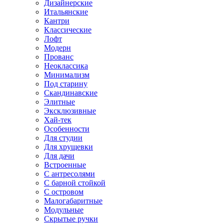
Дизайнерские
Итальянские
Кантри
Классические
Лофт
Модерн
Прованс
Неоклассика
Минимализм
Под старину
Скандинавские
Элитные
Эксклюзивные
Хай-тек
Особенности
Для студии
Для хрущевки
Для дачи
Встроенные
С антресолями
С барной стойкой
С островом
Малогабаритные
Модульные
Скрытые ручки