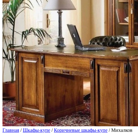
Главная
/
Шкафы-купе
/
Коричневые шкафы-купе
/ Михалков