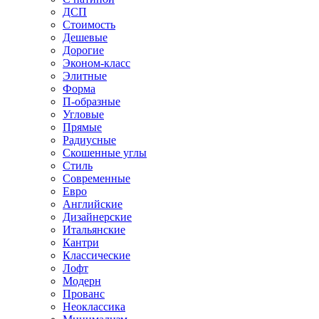
ДСП
Стоимость
Дешевые
Дорогие
Эконом-класс
Элитные
Форма
П-образные
Угловые
Прямые
Радиусные
Скошенные углы
Стиль
Современные
Евро
Английские
Дизайнерские
Итальянские
Кантри
Классические
Лофт
Модерн
Прованс
Неоклассика