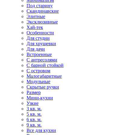
Минимализм
Под старину
Скандинавские
Элитные
Эксклюзивные
Хай-тек
Особенности
Для студии
Для хрущевки
Для дачи
Встроенные
С антресолями
С барной стойкой
С островом
Малогабаритные
Модульные
Скрытые ручки
Размер
Мини-кухни
Узкие
3 кв. м.
5 кв. м.
6 кв. м.
9 кв. м.
Все для кухни