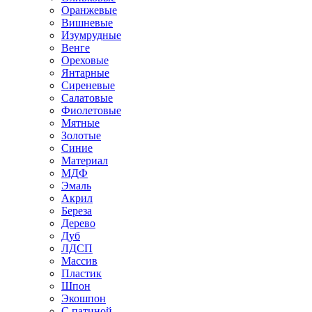
Оранжевые
Вишневые
Изумрудные
Венге
Ореховые
Янтарные
Сиреневые
Салатовые
Фиолетовые
Мятные
Золотые
Синие
Материал
МДФ
Эмаль
Акрил
Береза
Дерево
Дуб
ЛДСП
Массив
Пластик
Шпон
Экошпон
С патиной