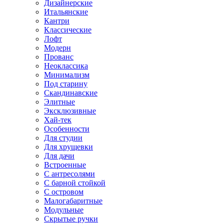
Дизайнерские
Итальянские
Кантри
Классические
Лофт
Модерн
Прованс
Неоклассика
Минимализм
Под старину
Скандинавские
Элитные
Эксклюзивные
Хай-тек
Особенности
Для студии
Для хрущевки
Для дачи
Встроенные
С антресолями
С барной стойкой
С островом
Малогабаритные
Модульные
Скрытые ручки