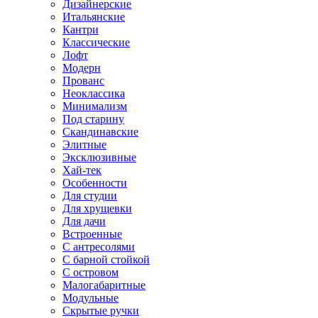
Дизайнерские
Итальянские
Кантри
Классические
Лофт
Модерн
Прованс
Неоклассика
Минимализм
Под старину
Скандинавские
Элитные
Эксклюзивные
Хай-тек
Особенности
Для студии
Для хрущевки
Для дачи
Встроенные
С антресолями
С барной стойкой
С островом
Малогабаритные
Модульные
Скрытые ручки