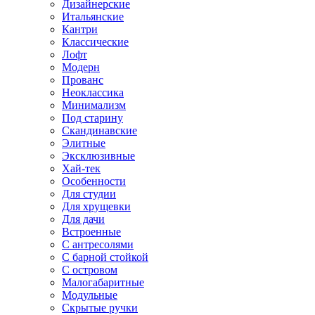
Дизайнерские
Итальянские
Кантри
Классические
Лофт
Модерн
Прованс
Неоклассика
Минимализм
Под старину
Скандинавские
Элитные
Эксклюзивные
Хай-тек
Особенности
Для студии
Для хрущевки
Для дачи
Встроенные
С антресолями
С барной стойкой
С островом
Малогабаритные
Модульные
Скрытые ручки