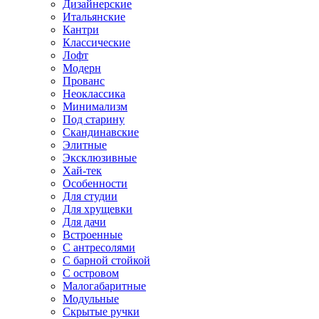
Дизайнерские
Итальянские
Кантри
Классические
Лофт
Модерн
Прованс
Неоклассика
Минимализм
Под старину
Скандинавские
Элитные
Эксклюзивные
Хай-тек
Особенности
Для студии
Для хрущевки
Для дачи
Встроенные
С антресолями
С барной стойкой
С островом
Малогабаритные
Модульные
Скрытые ручки