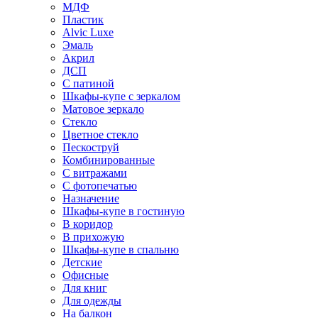
МДФ
Пластик
Alvic Luxe
Эмаль
Акрил
ДСП
С патиной
Шкафы-купе с зеркалом
Матовое зеркало
Стекло
Цветное стекло
Пескоструй
Комбинированные
С витражами
С фотопечатью
Назначение
Шкафы-купе в гостиную
В коридор
В прихожую
Шкафы-купе в спальню
Детские
Офисные
Для книг
Для одежды
На балкон