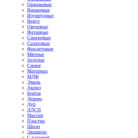
Оранжевые
Вишневые
Изумрудные
Венге
Ореховые
Янтарные
Сиреневые
Салатовые
Фиолетовые
Мятные
Золотые
Синие
Материал
МДФ
Эмаль
Акрил
Береза
Дерево
Дуб
ЛДСП
Массив
Пластик
Шпон
Экошпон
С патиной