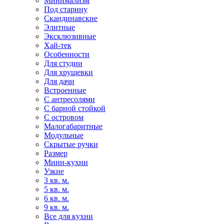
Минимализм
Под старину
Скандинавские
Элитные
Эксклюзивные
Хай-тек
Особенности
Для студии
Для хрущевки
Для дачи
Встроенные
С антресолями
С барной стойкой
С островом
Малогабаритные
Модульные
Скрытые ручки
Размер
Мини-кухни
Узкие
3 кв. м.
5 кв. м.
6 кв. м.
9 кв. м.
Все для кухни