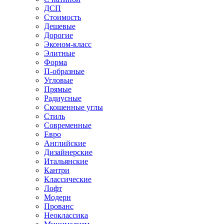
ДСП
Стоимость
Дешевые
Дорогие
Эконом-класс
Элитные
Форма
П-образные
Угловые
Прямые
Радиусные
Скошенные углы
Стиль
Современные
Евро
Английские
Дизайнерские
Итальянские
Кантри
Классические
Лофт
Модерн
Прованс
Неоклассика