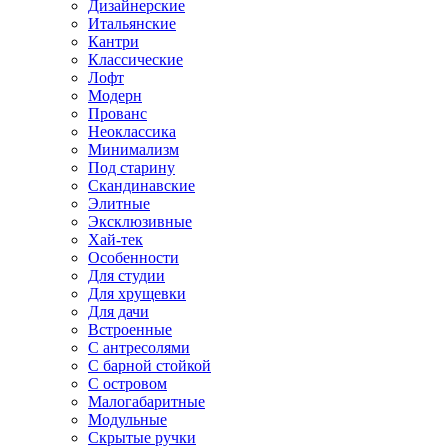
Дизайнерские
Итальянские
Кантри
Классические
Лофт
Модерн
Прованс
Неоклассика
Минимализм
Под старину
Скандинавские
Элитные
Эксклюзивные
Хай-тек
Особенности
Для студии
Для хрущевки
Для дачи
Встроенные
С антресолями
С барной стойкой
С островом
Малогабаритные
Модульные
Скрытые ручки