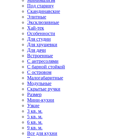
Минимализм
Под старину
Скандинавские
Элитные
Эксклюзивные
Хай-тек
Особенности
Для студии
Для хрущевки
Для дачи
Встроенные
С антресолями
С барной стойкой
С островом
Малогабаритные
Модульные
Скрытые ручки
Размер
Мини-кухни
Узкие
3 кв. м.
5 кв. м.
6 кв. м.
9 кв. м.
Все для кухни