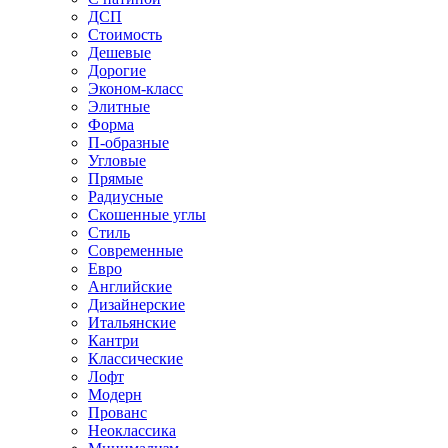
ДСП
Стоимость
Дешевые
Дорогие
Эконом-класс
Элитные
Форма
П-образные
Угловые
Прямые
Радиусные
Скошенные углы
Стиль
Современные
Евро
Английские
Дизайнерские
Итальянские
Кантри
Классические
Лофт
Модерн
Прованс
Неоклассика