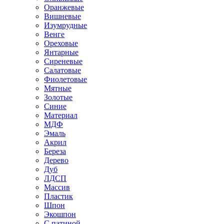
Оранжевые
Вишневые
Изумрудные
Венге
Ореховые
Янтарные
Сиреневые
Салатовые
Фиолетовые
Мятные
Золотые
Синие
Материал
МДФ
Эмаль
Акрил
Береза
Дерево
Дуб
ЛДСП
Массив
Пластик
Шпон
Экошпон
С патиной