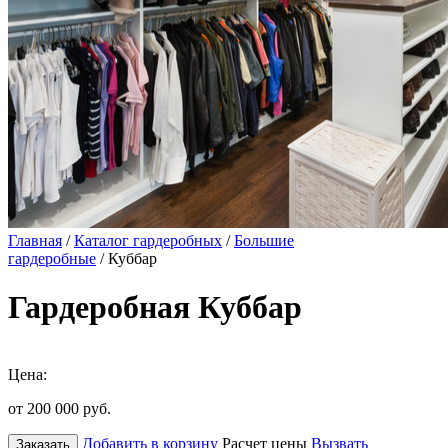
Главная
/
Каталог гардеробных
/
Большие
гардеробные
/ Куббар
Гардеробная Куббар
Цена:
от 200 000
руб.
Добавить в корзину
Расчет цены
Вызвать
Заказать