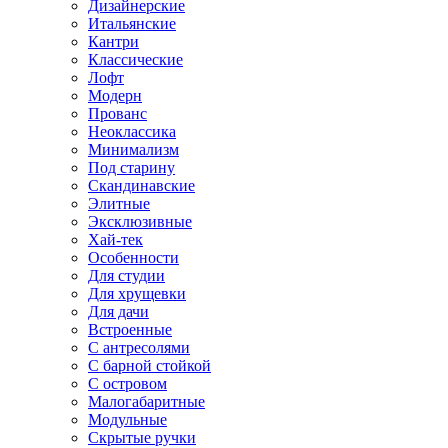
Дизайнерские
Итальянские
Кантри
Классические
Лофт
Модерн
Прованс
Неоклассика
Минимализм
Под старину
Скандинавские
Элитные
Эксклюзивные
Хай-тек
Особенности
Для студии
Для хрущевки
Для дачи
Встроенные
С антресолями
С барной стойкой
С островом
Малогабаритные
Модульные
Скрытые ручки