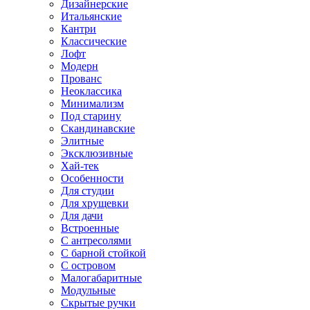
Дизайнерские
Итальянские
Кантри
Классические
Лофт
Модерн
Прованс
Неоклассика
Минимализм
Под старину
Скандинавские
Элитные
Эксклюзивные
Хай-тек
Особенности
Для студии
Для хрущевки
Для дачи
Встроенные
С антресолями
С барной стойкой
С островом
Малогабаритные
Модульные
Скрытые ручки