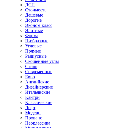
ДСП
Стоимость
Дешевые
Дорогие
Эконом-класс
Элитные
Форма
П-образные
Угловые
Прямые
Радиусные
Скошенные углы
Стиль
Современные
Евро
Английские
Дизайнерские
Итальянские
Кантри
Классические
Лофт
Модерн
Прованс
Неоклассика