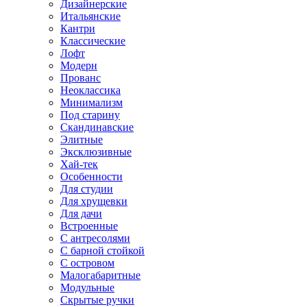
Дизайнерские
Итальянские
Кантри
Классические
Лофт
Модерн
Прованс
Неоклассика
Минимализм
Под старину
Скандинавские
Элитные
Эксклюзивные
Хай-тек
Особенности
Для студии
Для хрущевки
Для дачи
Встроенные
С антресолями
С барной стойкой
С островом
Малогабаритные
Модульные
Скрытые ручки