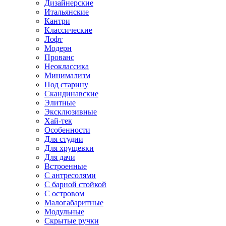
Дизайнерские
Итальянские
Кантри
Классические
Лофт
Модерн
Прованс
Неоклассика
Минимализм
Под старину
Скандинавские
Элитные
Эксклюзивные
Хай-тек
Особенности
Для студии
Для хрущевки
Для дачи
Встроенные
С антресолями
С барной стойкой
С островом
Малогабаритные
Модульные
Скрытые ручки