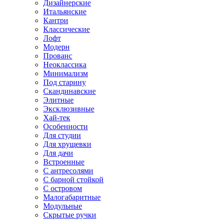
Дизайнерские
Итальянские
Кантри
Классические
Лофт
Модерн
Прованс
Неоклассика
Минимализм
Под старину
Скандинавские
Элитные
Эксклюзивные
Хай-тек
Особенности
Для студии
Для хрущевки
Для дачи
Встроенные
С антресолями
С барной стойкой
С островом
Малогабаритные
Модульные
Скрытые ручки