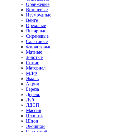
Оранжевые
Вишневые
Изумрудные
Венге
Ореховые
Янтарные
Сиреневые
Салатовые
Фиолетовые
Мятные
Золотые
Синие
Материал
МДФ
Эмаль
Акрил
Береза
Дерево
Дуб
ЛДСП
Массив
Пластик
Шпон
Экошпон
С патиной