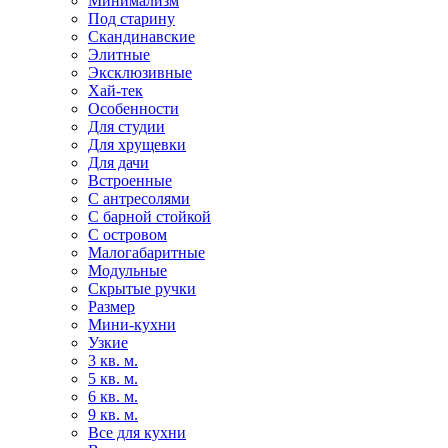
Минимализм
Под старину
Скандинавские
Элитные
Эксклюзивные
Хай-тек
Особенности
Для студии
Для хрущевки
Для дачи
Встроенные
С антресолями
С барной стойкой
С островом
Малогабаритные
Модульные
Скрытые ручки
Размер
Мини-кухни
Узкие
3 кв. м.
5 кв. м.
6 кв. м.
9 кв. м.
Все для кухни