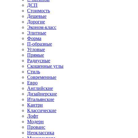
ДСП
Стоимость
Дешевые
Дорогие
Эконом-класс
Элитные
Форма
П-образные
Угловые
Прямые
Радиусные
Скошенные углы
Стиль
Современные
Евро
Английские
Дизайнерские
Итальянские
Кантри
Классические
Лофт
Модерн
Прованс
Неоклассика