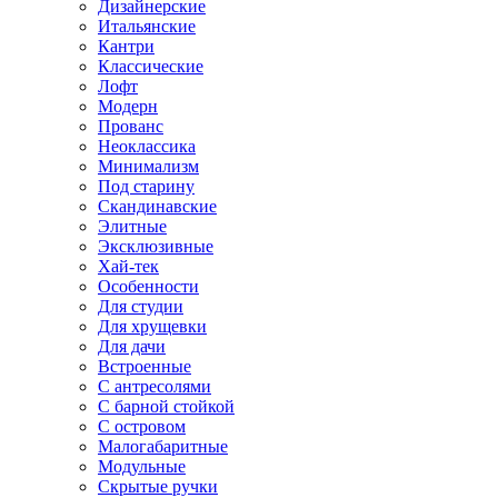
Дизайнерские
Итальянские
Кантри
Классические
Лофт
Модерн
Прованс
Неоклассика
Минимализм
Под старину
Скандинавские
Элитные
Эксклюзивные
Хай-тек
Особенности
Для студии
Для хрущевки
Для дачи
Встроенные
С антресолями
С барной стойкой
С островом
Малогабаритные
Модульные
Скрытые ручки