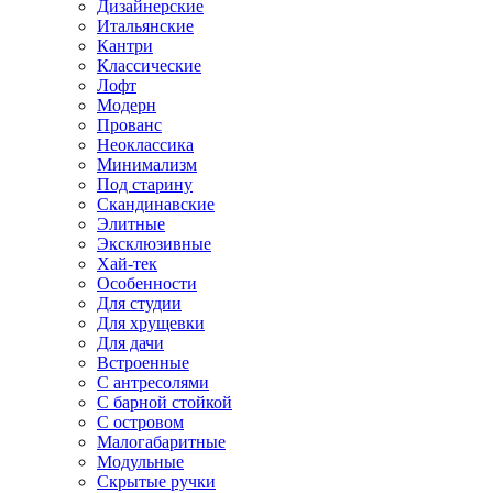
Дизайнерские
Итальянские
Кантри
Классические
Лофт
Модерн
Прованс
Неоклассика
Минимализм
Под старину
Скандинавские
Элитные
Эксклюзивные
Хай-тек
Особенности
Для студии
Для хрущевки
Для дачи
Встроенные
С антресолями
С барной стойкой
С островом
Малогабаритные
Модульные
Скрытые ручки