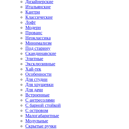
Дизайнерские
Итальянские
Кантри
Классические
Лофт
Модерн
Прованс
Неоклассика
Минимализм
Под старину
Скандинавские
Элитные
Эксклюзивные
Хай-тек
Особенности
Для студии
Для хрущевки
Для дачи
Встроенные
С антресолями
С барной стойкой
С островом
Малогабаритные
Модульные
Скрытые ручки