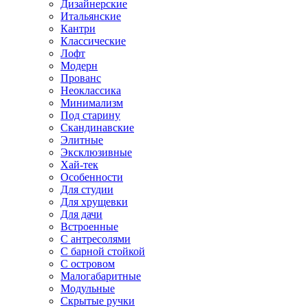
Дизайнерские
Итальянские
Кантри
Классические
Лофт
Модерн
Прованс
Неоклассика
Минимализм
Под старину
Скандинавские
Элитные
Эксклюзивные
Хай-тек
Особенности
Для студии
Для хрущевки
Для дачи
Встроенные
С антресолями
С барной стойкой
С островом
Малогабаритные
Модульные
Скрытые ручки