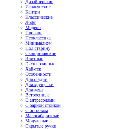
Дизайнерские
Итальянские
Кантри
Классические
Лофт
Модерн
Прованс
Неоклассика
Минимализм
Под старину
Скандинавские
Элитные
Эксклюзивные
Хай-тек
Особенности
Для студии
Для хрущевки
Для дачи
Встроенные
С антресолями
С барной стойкой
С островом
Малогабаритные
Модульные
Скрытые ручки