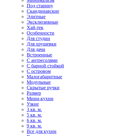
Минимализм
Под старину
Скандинавские
Элитные
Эксклюзивные
Хай-тек
Особенности
Для студии
Для хрущевки
Для дачи
Встроенные
С антресолями
С барной стойкой
С островом
Малогабаритные
Модульные
Скрытые ручки
Размер
Мини-кухни
Узкие
3 кв. м.
5 кв. м.
6 кв. м.
9 кв. м.
Все для кухни