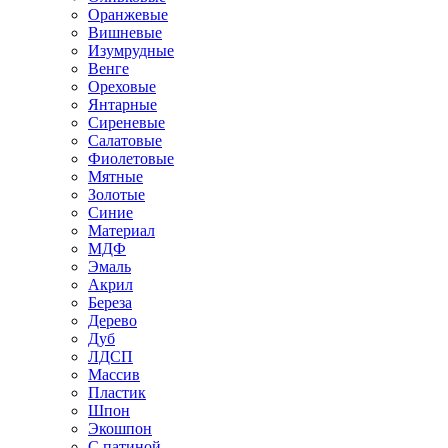
Оранжевые
Вишневые
Изумрудные
Венге
Ореховые
Янтарные
Сиреневые
Салатовые
Фиолетовые
Мятные
Золотые
Синие
Материал
МДФ
Эмаль
Акрил
Береза
Дерево
Дуб
ЛДСП
Массив
Пластик
Шпон
Экошпон
С патиной