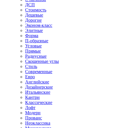
ДСП
Стоимость
Дешевые
Дорогие
Эконом-класс
Элитные
Форма
П-образные
Угловые
Прямые
Радиусные
Скошенные углы
Стиль
Современные
Евро
Английские
Дизайнерские
Итальянские
Кантри
Классические
Лофт
Модерн
Прованс
Неоклассика