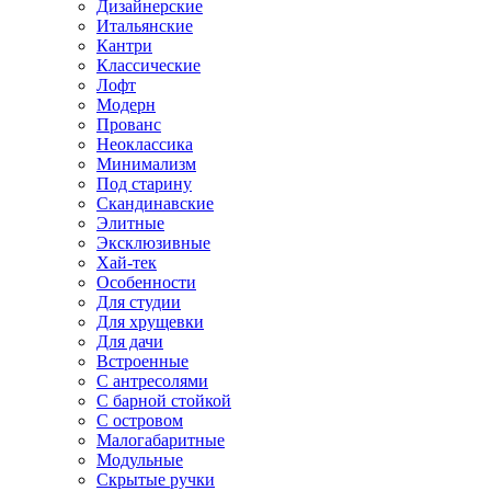
Дизайнерские
Итальянские
Кантри
Классические
Лофт
Модерн
Прованс
Неоклассика
Минимализм
Под старину
Скандинавские
Элитные
Эксклюзивные
Хай-тек
Особенности
Для студии
Для хрущевки
Для дачи
Встроенные
С антресолями
С барной стойкой
С островом
Малогабаритные
Модульные
Скрытые ручки