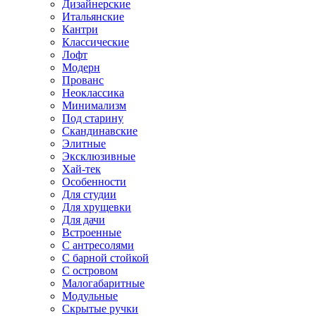
Дизайнерские
Итальянские
Кантри
Классические
Лофт
Модерн
Прованс
Неоклассика
Минимализм
Под старину
Скандинавские
Элитные
Эксклюзивные
Хай-тек
Особенности
Для студии
Для хрущевки
Для дачи
Встроенные
С антресолями
С барной стойкой
С островом
Малогабаритные
Модульные
Скрытые ручки