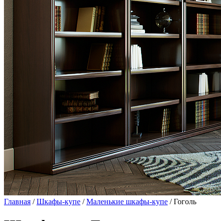
Главная
/
Шкафы-купе
/
Маленькие шкафы-купе
/ Гоголь