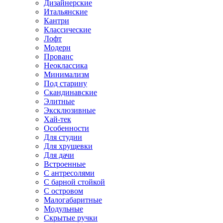
Дизайнерские
Итальянские
Кантри
Классические
Лофт
Модерн
Прованс
Неоклассика
Минимализм
Под старину
Скандинавские
Элитные
Эксклюзивные
Хай-тек
Особенности
Для студии
Для хрущевки
Для дачи
Встроенные
С антресолями
С барной стойкой
С островом
Малогабаритные
Модульные
Скрытые ручки