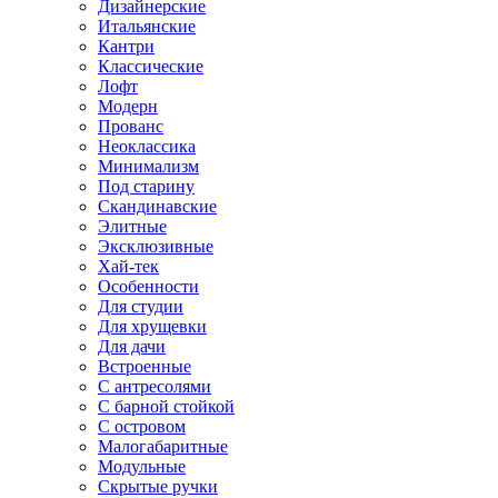
Дизайнерские
Итальянские
Кантри
Классические
Лофт
Модерн
Прованс
Неоклассика
Минимализм
Под старину
Скандинавские
Элитные
Эксклюзивные
Хай-тек
Особенности
Для студии
Для хрущевки
Для дачи
Встроенные
С антресолями
С барной стойкой
С островом
Малогабаритные
Модульные
Скрытые ручки