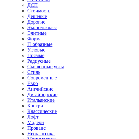
ДСП
Стоимость
Дешевые
Дорогие
Эконом-класс
Элитные
Форма
П-образные
Угловые
Прямые
Радиусные
Скошенные углы
Стиль
Современные
Евро
Английские
Дизайнерские
Итальянские
Кантри
Классические
Лофт
Модерн
Прованс
Неоклассика