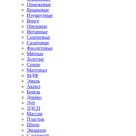
Оранжевые
Вишневые
Изумрудные
Венге
Ореховые
Янтарные
Сиреневые
Салатовые
Фиолетовые
Мятные
Золотые
Синие
Материал
МДФ
Эмаль
Акрил
Береза
Дерево
Дуб
ЛДСП
Массив
Пластик
Шпон
Экошпон
С патиной