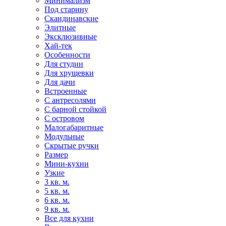
Минимализм
Под старину
Скандинавские
Элитные
Эксклюзивные
Хай-тек
Особенности
Для студии
Для хрущевки
Для дачи
Встроенные
С антресолями
С барной стойкой
С островом
Малогабаритные
Модульные
Скрытые ручки
Размер
Мини-кухни
Узкие
3 кв. м.
5 кв. м.
6 кв. м.
9 кв. м.
Все для кухни