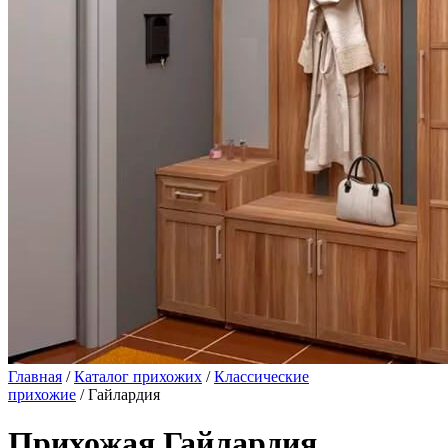
Главная
/
Каталог прихожих
/
Классические
прихожие
/ Гайлардия
Прихожая Гайлардия