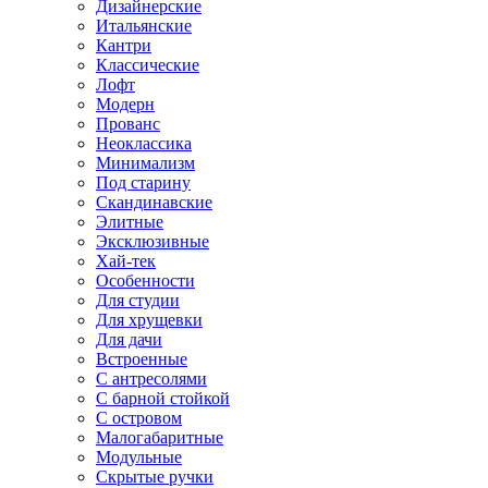
Дизайнерские
Итальянские
Кантри
Классические
Лофт
Модерн
Прованс
Неоклассика
Минимализм
Под старину
Скандинавские
Элитные
Эксклюзивные
Хай-тек
Особенности
Для студии
Для хрущевки
Для дачи
Встроенные
С антресолями
С барной стойкой
С островом
Малогабаритные
Модульные
Скрытые ручки