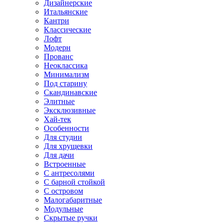
Дизайнерские
Итальянские
Кантри
Классические
Лофт
Модерн
Прованс
Неоклассика
Минимализм
Под старину
Скандинавские
Элитные
Эксклюзивные
Хай-тек
Особенности
Для студии
Для хрущевки
Для дачи
Встроенные
С антресолями
С барной стойкой
С островом
Малогабаритные
Модульные
Скрытые ручки